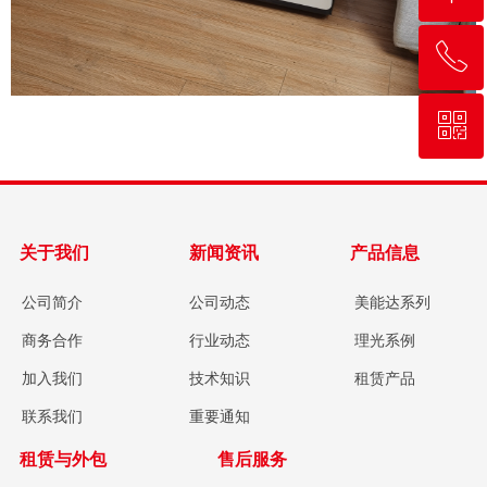
ꂅ
回到顶部
ꀥ
13783537357
微信二维码
关于我们
新闻资讯
产品信息
公司简介
公司动态
美能达系列
商务合作
行业动态
理光系例
加入我们
技术知识
租赁产品
联系我们
重要通知
租赁与外包
售后服务