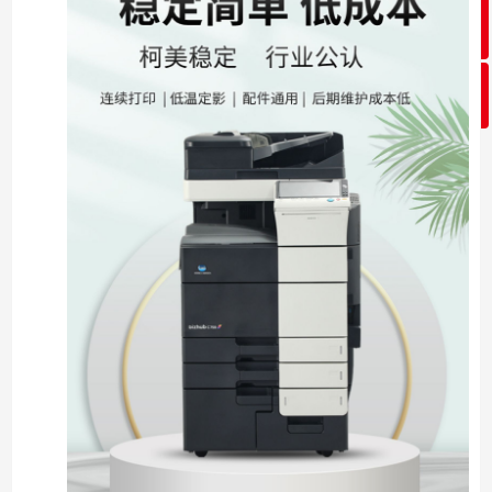
ꂅ
回到顶部
ꀥ
13783537357
微信二维码