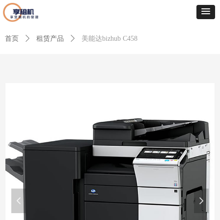
首页
ꄲ
租赁产品
ꄲ
美能达bizhub C458
넳
넲