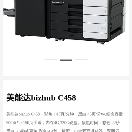
美能达bizhub C458
美能达bizhub C458，彩色：45页/分钟，黑白:45页/分钟,纸盒容量
500页*2+150页手送，内存4G,320G硬盘。预热时间：彩色:22秒，
黑白:3.5秒或更短;彩色:4.4秒。标配：自动双面进稿器，双面器，